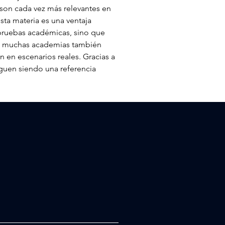
on cada vez más relevantes en 
sta materia es una ventaja 
pruebas académicas, sino que 
lo, muchas academias también 
 en escenarios reales. Gracias a 
guen siendo una referencia 