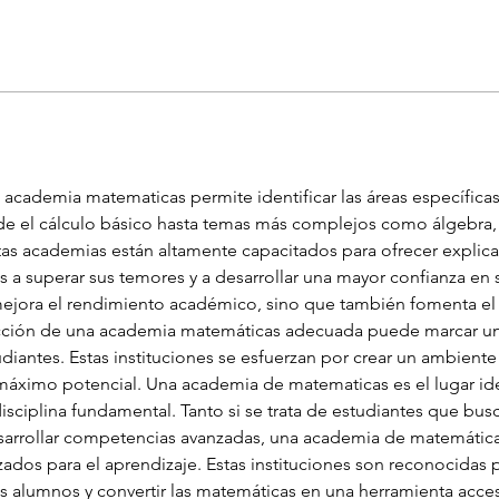
academia matematicas permite identificar las áreas específicas
de el cálculo básico hasta temas más complejos como álgebra, g
tas academias están altamente capacitados para ofrecer explica
 a superar sus temores y a desarrollar una mayor confianza en s
mejora el rendimiento académico, sino que también fomenta el 
cción de una academia matemáticas adecuada puede marcar una
diantes. Estas instituciones se esfuerzan por crear un ambient
máximo potencial. Una academia de matematicas es el lugar id
isciplina fundamental. Tanto si se trata de estudiantes que bus
arrollar competencias avanzadas, una academia de matemática
zados para el aprendizaje. Estas instituciones son reconocidas
os alumnos y convertir las matemáticas en una herramienta accesib