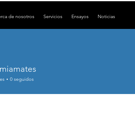
rca de nosotros
Servicios
Ensayos
Noticias
miamates
es
0
seguidos