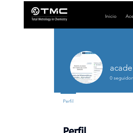
Inicio
Ace
acade
0
seguidor
Perfil
Perfil