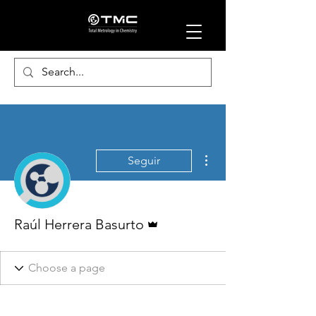
Más acciones
Seguir
Administrador
Raúl Herrera Basurto