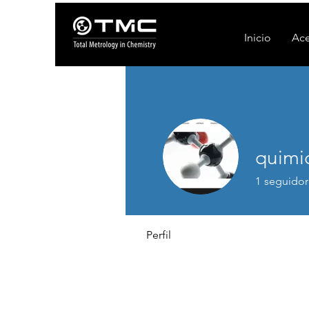
Inicio
Ace
quimi
1
seguidor
Perfil