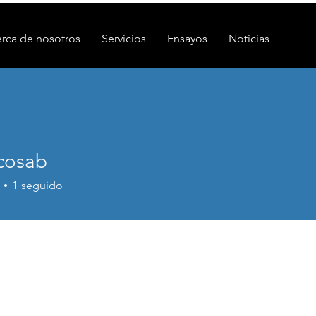
rca de nosotros
Servicios
Ensayos
Noticias
cosab
1
seguido