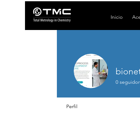
Inicio
Ace
bione
0
seguidor
Perfil