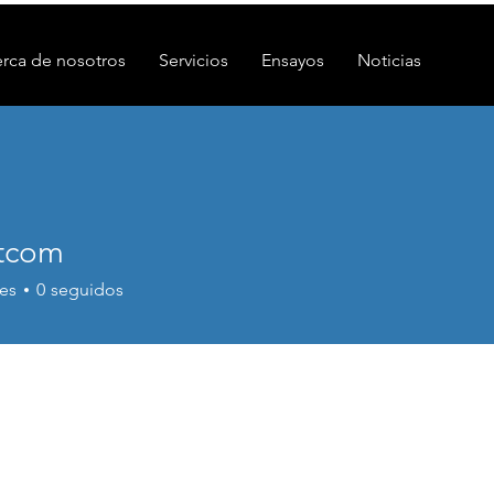
rca de nosotros
Servicios
Ensayos
Noticias
tcom
es
0
seguidos