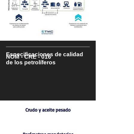
Especificaciones de calidad
NOM - CRE - 016
de los petrolíferos
Crudo y aceite pesado