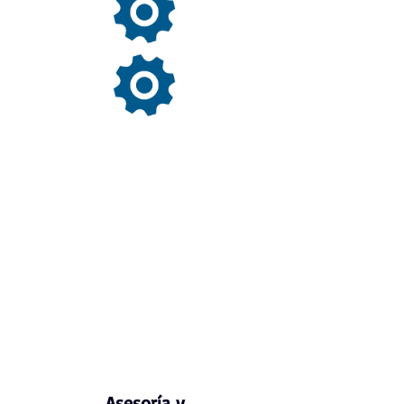
Validación de
Método
Estimación de
Incertidumbre
Asesoría y