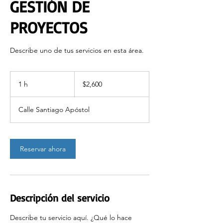
GESTIÓN DE
PROYECTOS
Describe uno de tus servicios en esta área.
2,600
pesos
1 h
1
$2,600
mexicanos
Calle Santiago Apóstol
Reservar ahora
Descripción del servicio
Describe tu servicio aquí. ¿Qué lo hace